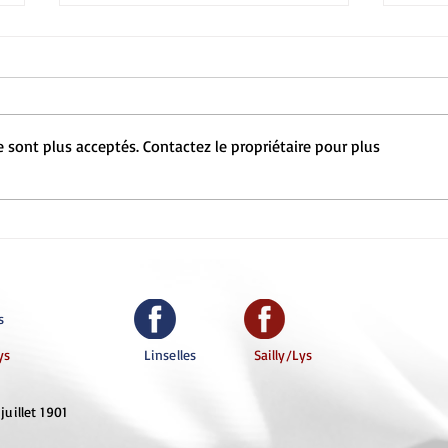
 sont plus acceptés. Contactez le propriétaire pour plus
Rentrée 2023-2024 : Portes
Stag
ouvertes
1er/2ème
Hanb
s
ys
Linselles
Sailly/Lys
juillet 1901