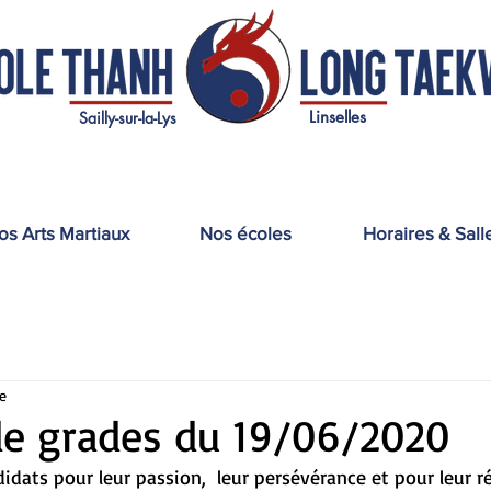
Linselles
Sailly-sur-la-Lys
os Arts Martiaux
Nos écoles
Horaires & Sall
e
de grades du 19/06/2020
© Copyright
didats pour leur passion,  leur persévérance et pour leur r