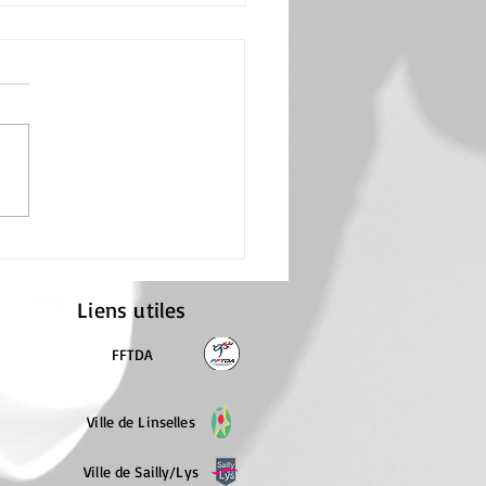
e préparation Examen
 Dan Module C :
on, Hoshinsoul, Kyorugui
Liens utiles
FFTDA
Ville de Linselles
Ville de Sailly/Lys